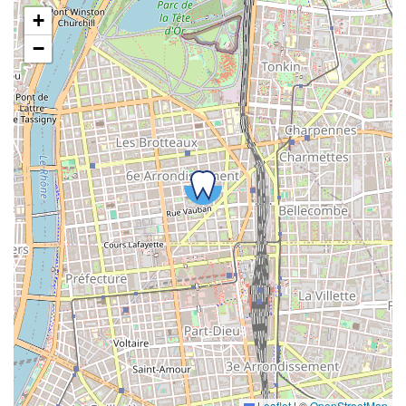
+
−
Leaflet
|
©
OpenStreetMap